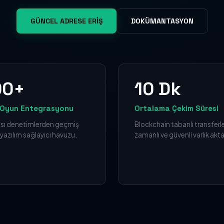
GÜNCEL ADRESE ERİŞ
DOKÜMANTASYON
00+
10 Dk
ı Oyun Entegrasyonu
Ortalama Çekim Süresi
ası denetimlerden geçmiş
Blockchain tabanlı transferl
yazılım sağlayıcı havuzu.
zamanlı ve güvenli varlık akta