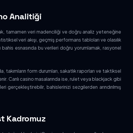
no Analitiği
rmak, tamamen veri madenciliği ve doğru analiz yeteneğine
tistiksel veri akışı, geçmiş performans tabloları ve olasılık
ı bahis esnasında bu verileri doğru yorumlamak, rasyonel
a, takımların form durumları, sakatlık raporları ve taktiksel
nir. Canlı casino masalarında ise, rulet veya blackjack gibi
ri gerçekleştirebilir, bahislerinizi sezgilerden arındırılmış
ist Kadromuz