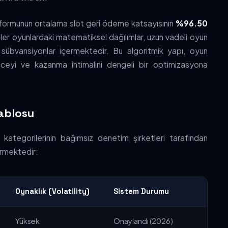
atformunun ortalama slot geri ödeme katsayısının
%96.50
üler oyunlardaki matematiksel dağılımlar, uzun vadeli oyun
 sübvansiyonlar içermektedir. Bu algoritmik yapı, oyun
ceyi ve kazanma ihtimalini dengeli bir optimizasyona
Tablosu
ategorilerinin bağımsız denetim şirketleri tarafından
ermektedir:
Oynaklık (Volatility)
Sistem Durumu
Yüksek
Onaylandı (2026)