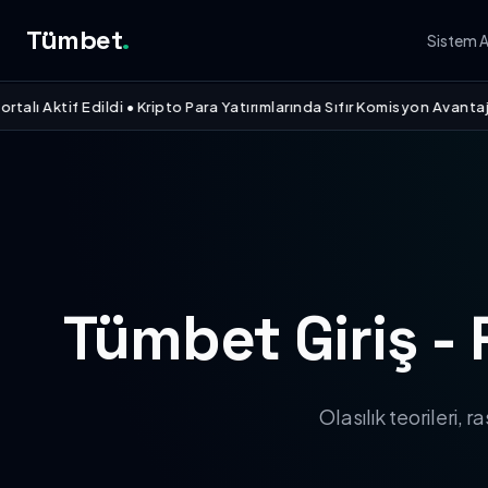
Tümbet
.
Sistem A
ı Aktif Edildi • Kripto Para Yatırımlarında Sıfır Komisyon Avantajı
Tümbet Giriş -
Olasılık teorileri,