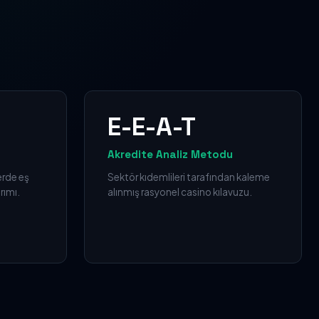
E-E-A-T
Akredite Analiz Metodu
erde eş
Sektör kıdemlileri tarafından kaleme
rımı.
alınmış rasyonel casino kılavuzu.