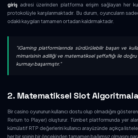
giriş
adresi üzerinden platforma erişim sağlayan her kull
protokolüyle karşılanmaktadır. Bu durum, oyuncuların sade
odaklı kaygıları tamamen ortadan kaldırmaktadır.
"iGaming platformlarında sürdürülebilir başarı ve kul
mimarisinin adilliği ve matematiksel şeffaflığı ile doğ
kurmayı başarmıştır."
2. Matematiksel Slot Algoritmala
Bir casino oyununun kullanıcı dostu olup olmadığını göstere
Return to Player) oluşturur. Tümbet platformunda yer alan s
kümülatif RTP değerlerini kullanıcı arayüzünde açıkça liste
her bir spinin bir öncekinden tamamen bağımsız olmasını garant