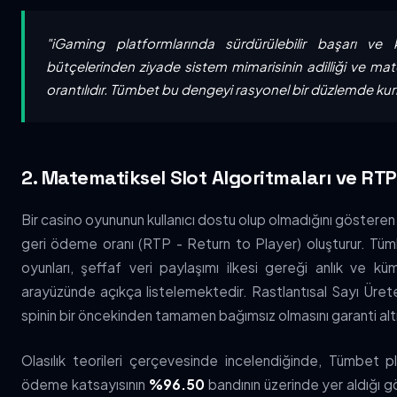
"iGaming platformlarında sürdürülebilir başarı ve 
bütçelerinden ziyade sistem mimarisinin adilliği ve mate
orantılıdır. Tümbet bu dengeyi rasyonel bir düzlemde kur
2. Matematiksel Slot Algoritmaları ve RTP
Bir casino oyununun kullanıcı dostu olup olmadığını gösteren
geri ödeme oranı (RTP - Return to Player) oluşturur. Tü
oyunları, şeffaf veri paylaşımı ilkesi gereği anlık ve küm
arayüzünde açıkça listelemektedir. Rastlantısal Sayı Üret
spinin bir öncekinden tamamen bağımsız olmasını garanti altın
Olasılık teorileri çerçevesinde incelendiğinde, Tümbet 
ödeme katsayısının
%96.50
bandının üzerinde yer aldığı g