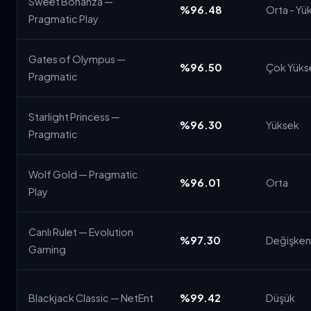
Sweet Bonanza —
%96.48
Orta - Yü
Pragmatic Play
Gates of Olympus —
%96.50
Çok Yüks
Pragmatic
Starlight Princess —
%96.30
Yüksek
Pragmatic
Wolf Gold — Pragmatic
%96.01
Orta
Play
Canlı Rulet — Evolution
%97.30
Değişken
Gaming
Blackjack Classic — NetEnt
%99.42
Düşük