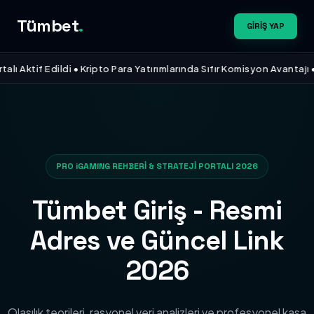
Tümbet
.
GİRİŞ YAP
ı Aktif Edildi • Kripto Para Yatırımlarında Sıfır Komisyon Avantajı
PRO iGAMING REHBERİ & STRATEJİ PORTALI 2026
Tümbet Giriş - Resmi
Adres ve Güncel Link
2026
Olasılık teorileri, rasyonel veri analizleri ve profesyonel kasa