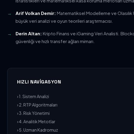
istatistikleri ve matematiksel kasa koruma metotları uzma
Arif Volkan Demir:
Matematiksel Modelleme ve Olasılık U
büyük veri analizi ve oyun teorileri araştırmacısı.
Derin Altan:
Kripto Finans ve iGaming Veri Analisti. Blockch
güvenliği ve hızlı transfer ağları mimarı.
HIZLI NAVIGASYON
› 1. Sistem Analizi
› 2. RTP Algoritmaları
› 3. Risk Yönetimi
› 4. Analitik Metotlar
› 5. Uzman Kadromuz