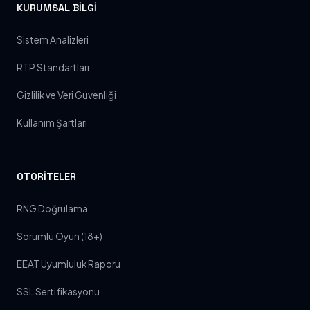
KURUMSAL BILGI
Sistem Analizleri
RTP Standartları
Gizlilik ve Veri Güvenliği
Kullanım Şartları
OTORITELER
RNG Doğrulama
Sorumlu Oyun (18+)
EEAT Uyumluluk Raporu
SSL Sertifikasyonu