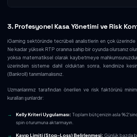
3. Profesyonel Kasa Yönetimi ve Risk Kontr
iGaming sektöründe tecrübeli analistlerin en çok üzerinde d
Ne kadar yüksek RTP oranına sahip bir oyunda olursanız olun, 
yoksa matematiksel olarak kaybetmeye mahkumsunuzdu
üzerinden sisteme dahil olduktan sonra, kendinize kesin 
(Bankroll) tanımlamalısınız.
Uzmanlarımız tarafından önerilen ve risk faktörünü mi
kuralları şunlardır:
Kelly Kriteri Uygulaması:
Toplam bütçenizin asla %2'sinde
spin oturumuna aktarmayın.
Kayıp Limiti (Stop-Loss) Belirlenmesi:
Günlük bazda be